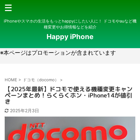
iPhoneやスマホの生活をもっとhappyにしたい人に！ ドコモやauなど機
種変更やお得情報などを紹介
Happy iPhone
※本ページはプロモーションが含まれています
HOME
>
ドコモ（docomo）
>
【2025年最新】ドコモで使える機種変更キャン
ペーンまとめ！らくらくホン・iPhone14が値引
き
2025年2月3日