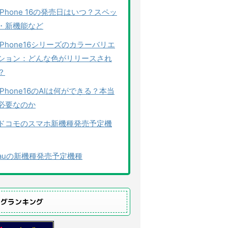
iPhone 16の発売日はいつ？スペッ
・新機能など
iPhone16シリーズのカラーバリエ
ション：どんな色がリリースされ
？
iPhone16のAIは何ができる？本当
必要なのか
ドコモのスマホ新機種発売予定機
auの新機種発売予定機種
ログランキング