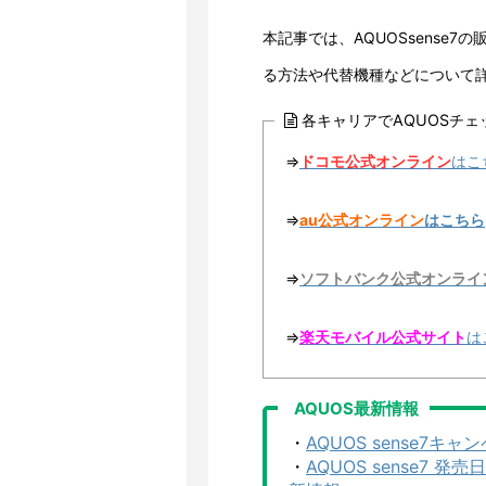
本記事では、AQUOSsense
る方法や代替機種などについて
各キャリアでAQUOSチェ
⇒
ドコモ公式オンライン
はこ
⇒
au公式オンライン
はこちら
⇒
ソフトバンク公式オンライ
⇒
楽天モバイル公式サイト
は
AQUOS最新情報
・
AQUOS sense7
・
AQUOS sense7