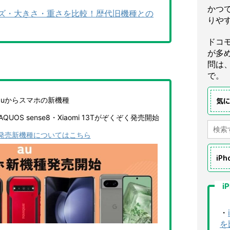
かつ
のサイズ・大きさ・重さを比較！歴代旧機種との
りや
ドコ
が多
問は
で。
auからスマホの新機種
気
・AQUOS sense8・Xiaomi 13Tがぞくぞく発売開始
の発売新機種についてはこちら
iP
i
・
を