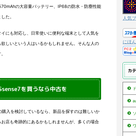
570mAhの大容量バッテリー、IP68の防水・防塵性能
ました。
人気
タイにも対応し、日常使いに便利な端末として人気を
にほ
も欲しいという人はいるかもしれません。そんな人の
す。
カ
Ssense7を買うなら中古を
ド
se7の購入を検討しているなら、新品を探すのは難しいか
ソ
るお店も奇跡的にあるかもしれませんが、多くの場合
ワ