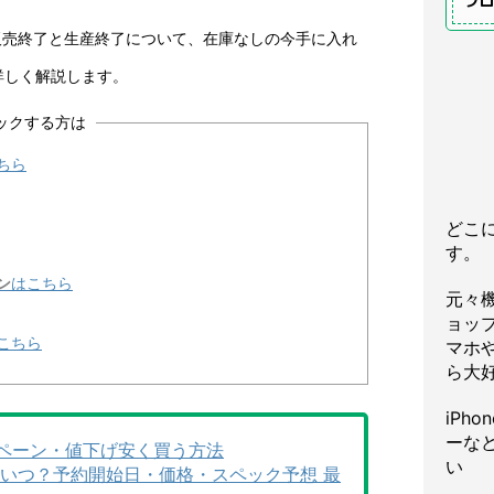
プ
7の販売終了と生産終了について、在庫なしの今手に入れ
詳しく解説します。
ックする方は
ちら
どこ
す。
ン
はこちら
元々
ョッ
こちら
マホや
ら大
iPh
ーな
キャンペーン・値下げ安く買う方法
い
 発売日いつ？予約開始日・価格・スペック予想 最