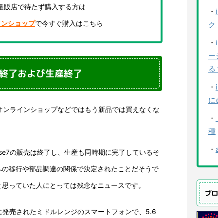
量販店で待たず購入する方は
・
インショップ
で今すぐ購入はこちら
ク
・
ー
る
は販売終了および生産終了
・
に
リアのオンラインショップなどではもう新品では買えなくな
・
種
・
ense7の販売は終了し、生産も同時期に完了しているそ
への移行や部品調達の関係で決定されたことだそうで
と思っていた人にとっては残念なニュースです。
ブ
2年7月に発売されたミドルレンジのスマートフォンで、5.6