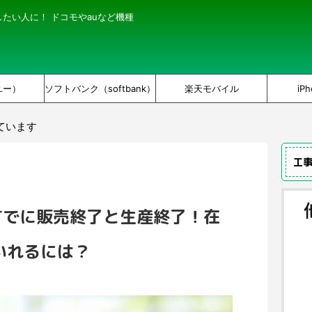
にしたい人に！ ドコモやauなど機種
ユー）
ソフトバンク（softbank）
楽天モバイル
iPh
ています
工
7はすでに販売終了と生産終了！在
いれるには？