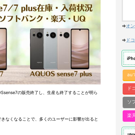
⇒
オン
⇒
ドコ
iP
a
ド
Ssense7の販売終了し、生産も終了することが明ら
ソ
楽
できなくなることで、多くのユーザーに影響が出ると