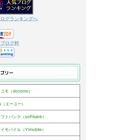
ブログランキングへ
んブログ村
テゴリー
コモ（docomo）
au（エーユー）
フトバンク（softbank）
イモバイル（Y!mobile）