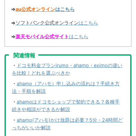
⇒
au公式オンライン
はこちら
⇒
ソフトバンク公式オンライン
はこちら
⇒
楽天モバイル公式サイト
はこちら
関連情報
・
ドコモ料金プランirumo・ahamo・eximoの違い
を比較！どれを選ぶべきか
・
ahamo（アハモ）申し込みの流れは？手続き方
法・手順を解説
・
ahamoはドコモショップで契約できる？各種手
続きや相談ができるか解説
・
ahamo(アハモ)かけ放題は必要？5分・24時間ど
っちがいいか解説