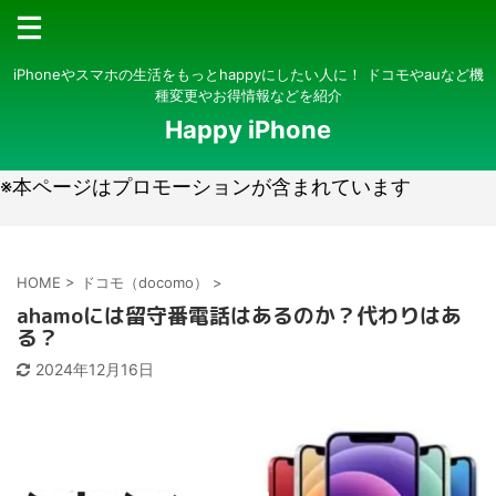
iPhoneやスマホの生活をもっとhappyにしたい人に！ ドコモやauなど機
種変更やお得情報などを紹介
Happy iPhone
※本ページはプロモーションが含まれています
HOME
>
ドコモ（docomo）
>
ahamoには留守番電話はあるのか？代わりはあ
る？
2024年12月16日