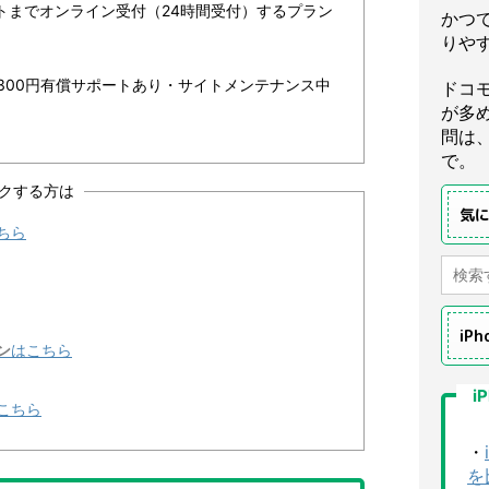
ートまでオンライン受付（24時間受付）するプラン
かつ
りや
300円有償サポートあり・サイトメンテナンス中
ドコ
が多
問は
で。
クする方は
気
ちら
iP
ン
はこちら
i
こちら
・
を