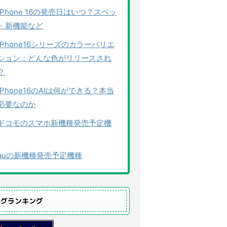
iPhone 16の発売日はいつ？スペッ
・新機能など
iPhone16シリーズのカラーバリエ
ション：どんな色がリリースされ
？
iPhone16のAIは何ができる？本当
必要なのか
ドコモのスマホ新機種発売予定機
auの新機種発売予定機種
ログランキング