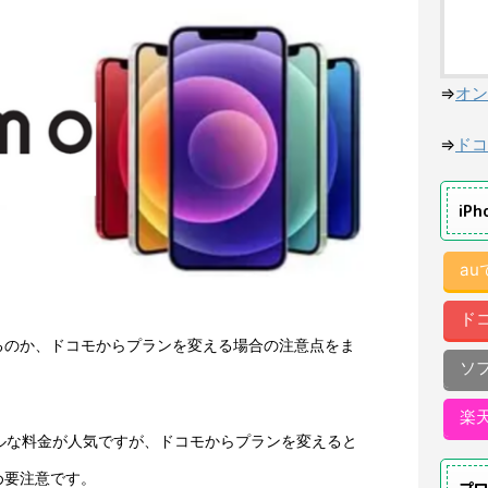
⇒
オン
⇒
ドコ
iP
a
ド
るのか、ドコモからプランを変える場合の注意点をま
ソ
楽
プルな料金が人気ですが、ドコモからプランを変えると
め要注意です。