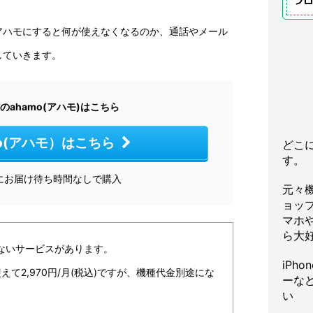
プ
アハモにすると何が使えなくなるのか、通話やメール
していきます。
のahamo(アハモ)はこちら
mo(アハモ）はこちら
どこ
す。
にお届け待ち時間なしで購入
元々
ョッ
マホや
ら大
きないサービスがあります。
iPh
使えて2,970円/⽉(税込)ですが、機種代⾦別途にな
ーな
い