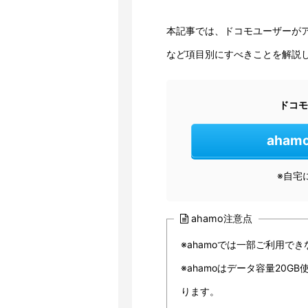
本記事では、ドコモユーザーが
など項目別にすべきことを解説
ドコモ
aha
※自宅
ahamo注意点
※ahamoでは⼀部ご利⽤で
※ahamoはデータ容量20GB
ります。