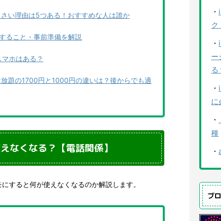
・
どくさい理由は5つある！おすすめな人は誰か
ク
前にすること・事前準備を解説
・
ー
円スマホはある？
る
け放題の1700円と1000円の違いは？後からでも適
・
に
・
種
使えなくなる？【電話関係】
・
モにすると何が使えなくなるのか解説します。
ブ