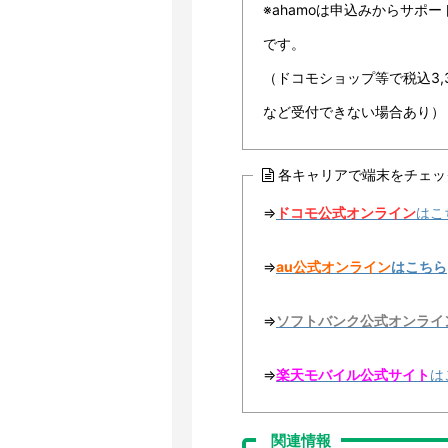
※ahamoは申込みからサポ
です。
（ドコモショップ等で税込3,
など受付できない場合あり）
各キャリアで端末をチェッ
⇒
ドコモ公式オンライン
はこ
⇒
au公式オンライン
はこちら
⇒
ソフトバンク公式オンライ
⇒
楽天モバイル公式サイト
は
関連情報