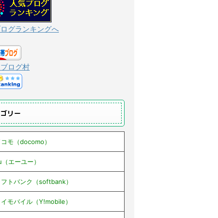
ブログランキングへ
んブログ村
テゴリー
コモ（docomo）
au（エーユー）
フトバンク（softbank）
イモバイル（Y!mobile）