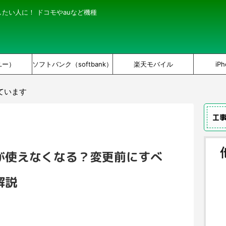
にしたい人に！ ドコモやauなど機種
ユー）
ソフトバンク（softbank）
楽天モバイル
iPh
ています
工
が使えなくなる？変更前にすべ
解説