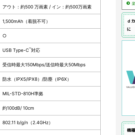
アウト：約500 万画素 / イン：約500万画素
ｄカ
1,500mAh（着脱不可）
に
○
™
USB Type-C
対応
受信時最大150Mbps/送信時最大50Mbps
防水（IPX5/IPX8）/防塵（IP6X）
MIL-STD-810H準拠
約100dB/ 10cm
802.11 b/g/n（2.4GHz）
機種