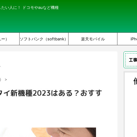
にしたい人に！ ドコモやauなど機種
ユー）
ソフトバンク（softbank）
楽天モバイル
iPh
工
。
k）
>
イ新機種2023はある？おすす