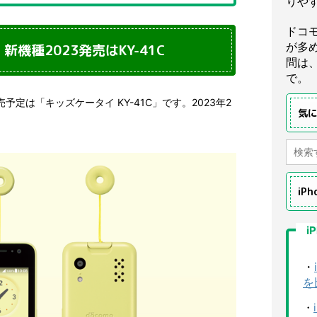
りや
ドコ
が多
機種2023発売はKY-41C
問は
で。
定は「キッズケータイ KY-41C」です。2023年2
気
。
iP
i
・
を
・