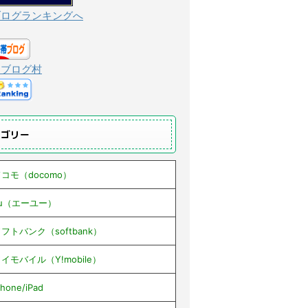
ブログランキングへ
んブログ村
テゴリー
コモ（docomo）
au（エーユー）
フトバンク（softbank）
イモバイル（Y!mobile）
Phone/iPad