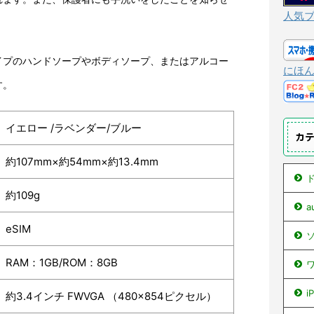
人気
イプのハンドソープやボディソープ、またはアルコー
にほ
す。
イエロー /ラベンダー/ブルー
カ
約107mm×約54mm×約13.4mm
ド
約109g
eSIM
ソ
RAM：1GB/ROM：8GB
ワ
i
約3.4インチ FWVGA （480×854ピクセル）