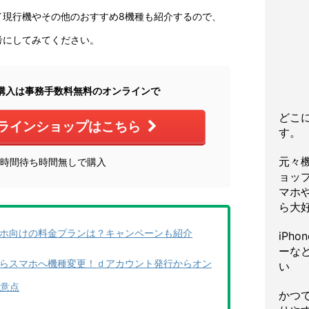
イ現行機やその他のおすすめ8機種も紹介するので、
考にしてみてください。
購入は事務手数料無料のオンラインで
どこ
ラインショップはこちら
す。
元々
4時間待ち時間無しで購入
ョッ
マホや
ら大
ホ向けの料金プランは？キャンペーンも紹介
iPh
ーな
らスマホへ機種変更！ｄアカウント発行からオン
い
意点
かつ