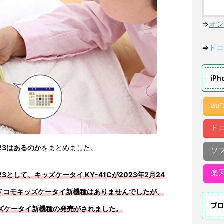
⇒
オン
⇒
ドコ
iP
a
ド
23はあるのか
をまとめました。
ソ
楽
として、キッズケータイ KY-41Cが2023年2月24
年はドコモキッズケータイ新機種はありませんでしたが、
プ
ッズケータイ新機種の発売がされました。