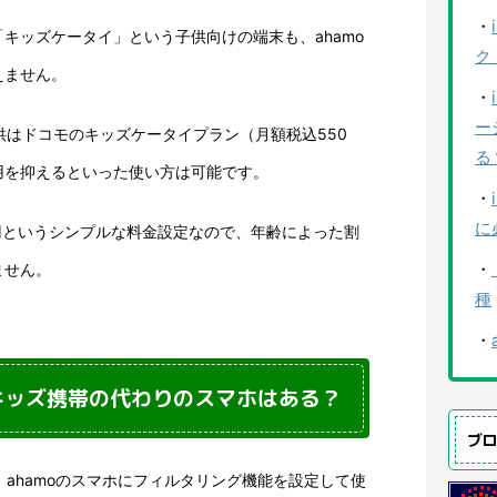
・
キッズケータイ」という子供向けの端末も、ahamo
ク
えません。
・
ー
子供はドコモのキッズケータイプラン（月額税込550
る
用を抑えるといった使い方は可能です。
・
に
70円というシンプルな料金設定なので、年齢によった割
・
ません。
種
・
にキッズ携帯の代わりのスマホはある？
ブ
、ahamoのスマホにフィルタリング機能を設定して使