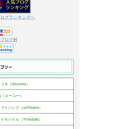
ブログランキングへ
んブログ村
テゴリー
コモ（docomo）
au（エーユー）
フトバンク（softbank）
イモバイル（Y!mobile）