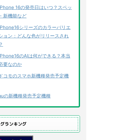
iPhone 16の発売日はいつ？スペッ
・新機能など
iPhone16シリーズのカラーバリエ
ション：どんな色がリリースされ
？
iPhone16のAIは何ができる？本当
必要なのか
ドコモのスマホ新機種発売予定機
auの新機種発売予定機種
ログランキング