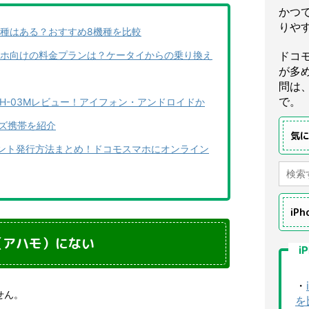
かつ
りや
種はある？おすすめ8機種を比較
ドコ
ホ向けの料金プランは？ケータイからの乗り換え
が多
問は
で。
H-03Mレビュー！アイフォン・アンドロイドか
ッズ携帯を紹介
気
ント発行方法まとめ！ドコモスマホにオンライン
iP
（アハモ）にない
i
・
せん。
を