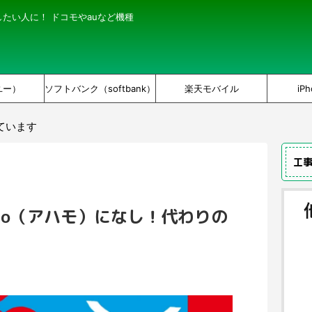
にしたい人に！ ドコモやauなど機種
ユー）
ソフトバンク（softbank）
楽天モバイル
iPh
ています
工
mo（アハモ）になし！代わりの