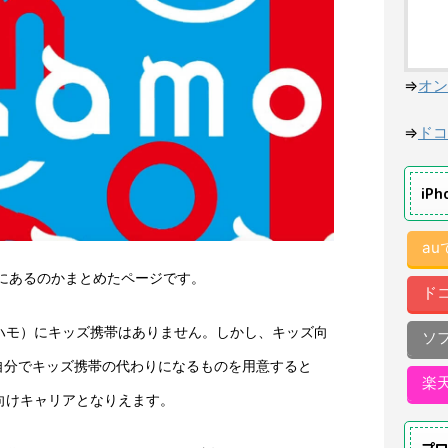
⇒
オン
⇒
ドコ
iP
a
にあるのかまとめたページです。
ド
アハモ）にキッズ携帯はありません。しかし、キッズ向
ソ
自分でキッズ携帯の代わりになるものを用意すると
楽
帯向けキャリアとなりえます。