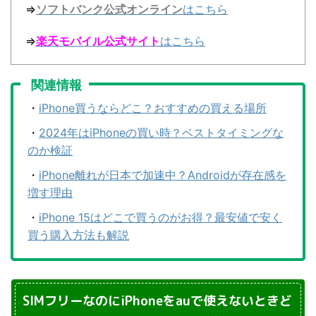
⇒
ソフトバンク公式オンライン
はこちら
⇒
楽天モバイル公式サイト
はこちら
関連情報
・
iPhone買うならどこ？おすすめの買える場所
・
2024年はiPhoneの買い時？ベストタイミングな
のか検証
・
iPhone離れが日本で加速中？Androidが存在感を
増す理由
・
iPhone 15はどこで買うのがお得？最安値で安く
買う購入方法も解説
SIMフリーなのにiPhoneをauで使えないときど