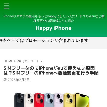
iPhoneやスマホの生活をもっとhappyにしたい人に！ ドコモやauなど機
種変更やお得情報などを紹介
Happy iPhone
※本ページはプロモーションが含まれています
HOME
>
au（エーユー）
>
SIMフリーなのにiPhoneがauで使えない原因
は？SIMフリーのiPhoneへ機種変更を行う手順
2025年2月3日