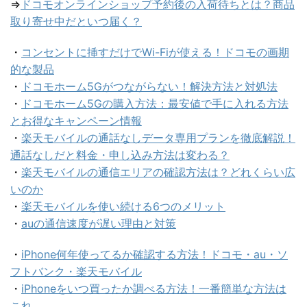
⇒
ドコモオンラインショップ予約後の入荷待ちとは？商品
取り寄せ中だといつ届く？
・
コンセントに挿すだけでWi-Fiが使える！ドコモの画期
的な製品
・
ドコモホーム5Gがつながらない！解決方法と対処法
・
ドコモホーム5Gの購入方法：最安値で手に入れる方法
とお得なキャンペーン情報
・
楽天モバイルの通話なしデータ専用プランを徹底解説！
通話なしだと料金・申し込み方法は変わる？
・
楽天モバイルの通信エリアの確認方法は？どれくらい広
いのか
・
楽天モバイルを使い続ける6つのメリット
・
auの通信速度が遅い理由と対策
・
iPhone何年使ってるか確認する方法！ドコモ・au・ソ
フトバンク・楽天モバイル
・
iPhoneをいつ買ったか調べる方法！一番簡単な方法は
これ