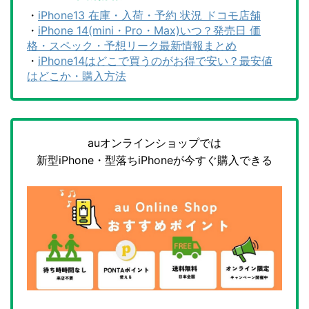
・
iPhone13 在庫・入荷・予約 状況 ドコモ店舗
・
iPhone 14(mini・Pro・Max)いつ？発売日 価
格・スペック・予想リーク最新情報まとめ
・
iPhone14はどこで買うのがお得で安い？最安値
はどこか・購入方法
auオンラインショップでは
新型iPhone・型落ちiPhoneが今すぐ購入できる