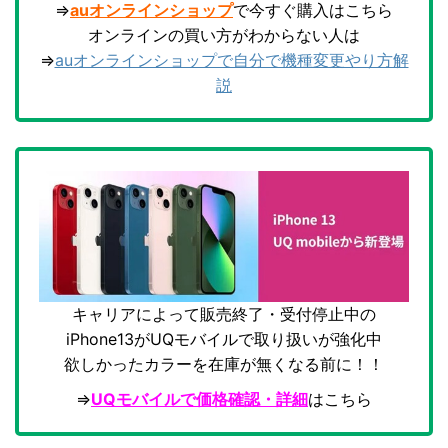
⇒
auオンラインショップ
で今すぐ購入はこちら
オンラインの買い方がわからない人は
⇒
auオンラインショップで自分で機種変更やり方解
説
キャリアによって販売終了・受付停止中の
iPhone13がUQモバイルで取り扱いが強化中
欲しかったカラーを在庫が無くなる前に！！
⇒
UQモバイルで価格確認・詳細
はこちら