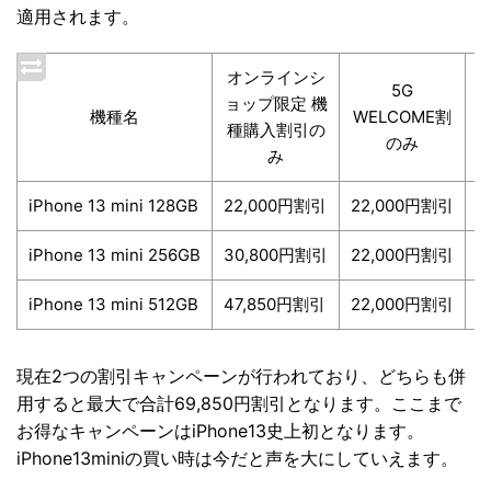
適用されます。
オンラインシ
5G
ョップ限定 機
機種名
WELCOME割
種購入割引の
のみ
み
iPhone 13 mini 128GB
22,000円割引
22,000円割引
4
iPhone 13 mini 256GB
30,800円割引
22,000円割引
5
iPhone 13 mini 512GB
47,850円割引
22,000円割引
6
現在2つの割引キャンペーンが行われており、どちらも併
用すると最大で合計69,850円割引となります。ここまで
お得なキャンペーンはiPhone13史上初となります。
iPhone13miniの買い時は今だと声を大にしていえます。