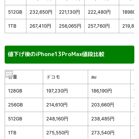
512GB
232,650円
221,130円
222,480円
18980
1TB
267,410円
256,065円
257,760円
219,80
値下げ後のiPhone13ProMax値段比較
容量
ドコモ
au
ソ
128GB
197,230円
186,190円
1
256GB
214,610円
203,660円
2
512GB
248,160円
238,485円
2
1TB
275,550円
273,540円
2