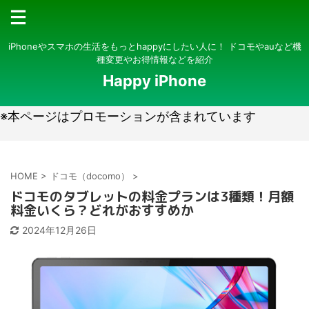
iPhoneやスマホの生活をもっとhappyにしたい人に！ ドコモやauなど機
種変更やお得情報などを紹介
Happy iPhone
※本ページはプロモーションが含まれています
HOME
>
ドコモ（docomo）
>
ドコモのタブレットの料金プランは3種類！月額
料金いくら？どれがおすすめか
2024年12月26日