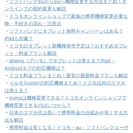
・
ソフトバンク4Gから5Gへ機種変更する方法まとめ！オ
ンラインでの契約変更も解説
・
ドコモオンラインショップで家族の携帯機種変更必要な
物・手続きの流れ・注意点
・
ソフトバンクにタブレット無料キャンペーンはある？
iPadも対象？
・
ドコモのタブレット新機種発売予定は？おすすめタブレ
ット・料金プランも解説
・
ahamo（アハモ）でタブレットは使える？iPad・
Androidタブの対応機種は？
・
ドコモ料金プランまとめ！最安の最新料金プランも解説
・
イルモ(irumo)の対応機種まとめ！ドコモ以外のスマホ
は使える？
・
irumoは機種変更できる？ドコモオンラインショップで
機種変更できるのはいつから？
・
日本のスマホ代は高い？携帯料金の仕組みや安くする方
法を解説
・
携帯料金は安くなる！ドコモ・au・ソフトバンクユーザ