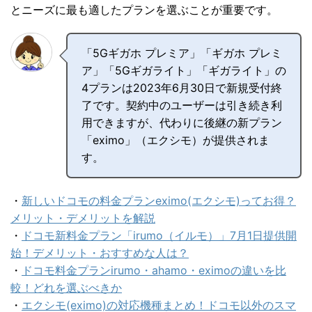
とニーズに最も適したプランを選ぶことが重要です。
「5Gギガホ プレミア」「ギガホ プレミ
ア」「5Gギガライト」「ギガライト」の
4プランは2023年6月30日で新規受付終
了です。契約中のユーザーは引き続き利
用できますが、代わりに後継の新プラン
「eximo」（エクシモ）が提供されま
す。
・
新しいドコモの料金プランeximo(エクシモ)ってお得？
メリット・デメリットを解説
・
ドコモ新料金プラン「irumo（イルモ）」7月1日提供開
始！デメリット・おすすめな人は？
・
ドコモ料金プランirumo・ahamo・eximoの違いを比
較！どれを選ぶべきか
・
エクシモ(eximo)の対応機種まとめ！ドコモ以外のスマ