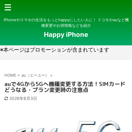
iPhoneやスマホの生活をもっとhappyにしたい人に！ ドコモやauなど機
種変更やお得情報などを紹介
Happy iPhone
※本ページはプロモーションが含まれています
HOME
>
au（エーユー）
>
auで4Gから5Gへ機種変更する方法！SIMカード
どうなる・プラン変更時の注意点
2026年8月3日