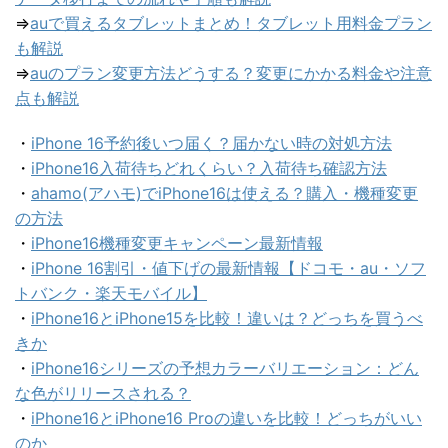
⇒
auで買えるタブレットまとめ！タブレット用料金プラン
も解説
⇒
auのプラン変更方法どうする？変更にかかる料金や注意
点も解説
・
iPhone 16予約後いつ届く？届かない時の対処方法
・
iPhone16入荷待ちどれくらい？入荷待ち確認方法
・
ahamo(アハモ)でiPhone16は使える？購入・機種変更
の方法
・
iPhone16機種変更キャンペーン最新情報
・
iPhone 16割引・値下げの最新情報【ドコモ・au・ソフ
トバンク・楽天モバイル】
・
iPhone16とiPhone15を比較！違いは？どっちを買うべ
きか
・
iPhone16シリーズの予想カラーバリエーション：どん
な色がリリースされる？
・
iPhone16とiPhone16 Proの違いを比較！どっちがいい
のか