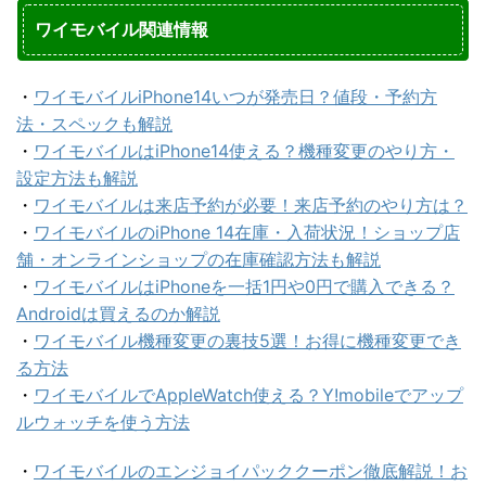
ワイモバイル関連情報
・
ワイモバイルiPhone14いつが発売日？値段・予約方
法・スペックも解説
・
ワイモバイルはiPhone14使える？機種変更のやり方・
設定方法も解説
・
ワイモバイルは来店予約が必要！来店予約のやり方は？
・
ワイモバイルのiPhone 14在庫・入荷状況！ショップ店
舗・オンラインショップの在庫確認方法も解説
・
ワイモバイルはiPhoneを一括1円や0円で購入できる？
Androidは買えるのか解説
・
ワイモバイル機種変更の裏技5選！お得に機種変更でき
る方法
・
ワイモバイルでAppleWatch使える？Y!mobileでアップ
ルウォッチを使う方法
・
ワイモバイルのエンジョイパッククーポン徹底解説！お