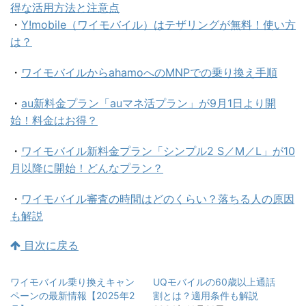
得な活用方法と注意点
・
Y!mobile（ワイモバイル）はテザリングが無料！使い方
は？
・
ワイモバイルからahamoへのMNPでの乗り換え手順
・
au新料金プラン「auマネ活プラン」が9月1日より開
始！料金はお得？
・
ワイモバイル新料金プラン「シンプル2 S／M／L」が10
月以降に開始！どんなプラン？
・
ワイモバイル審査の時間はどのくらい？落ちる人の原因
も解説
目次に戻る
ワイモバイル乗り換えキャン
UQモバイルの60歳以上通話
ペーンの最新情報【2025年2
割とは？適用条件も解説