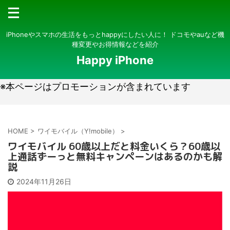
iPhoneやスマホの生活をもっとhappyにしたい人に！ ドコモやauなど機
種変更やお得情報などを紹介
Happy iPhone
※本ページはプロモーションが含まれています
HOME
>
ワイモバイル（Y!mobile）
>
ワイモバイル 60歳以上だと料金いくら？60歳以
上通話ずーっと無料キャンペーンはあるのかも解
説
2024年11月26日