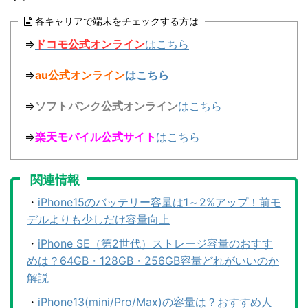
各キャリアで端末をチェックする方は
⇒
ドコモ公式オンライン
はこちら
⇒
au公式オンライン
はこちら
⇒
ソフトバンク公式オンライン
はこちら
⇒
楽天モバイル公式サイト
はこちら
関連情報
・
iPhone15のバッテリー容量は1～2%アップ！前モ
デルよりも少しだけ容量向上
・
iPhone SE（第2世代）ストレージ容量のおすす
めは？64GB・128GB・256GB容量どれがいいのか
解説
・
iPhone13(mini/Pro/Max)の容量は？おすすめ人