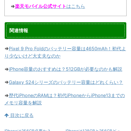
⇒
楽天モバイル公式サイト
はこちら
関連情報
⇒
Pixel 9 Pro Foldのバッテリー容量は4650mAh！初代よ
り少ないけど大丈夫なのか
⇒
iPhone容量のおすすめは？512GBが必要なのかも解説
⇒
Galaxy S24シリーズのバッテリー容量はどれくらい？
⇒
歴代iPhoneのRAMは？初代iPhoneからiPhone13までの
メモリ容量を解説
目次に戻る
iPhoneは256GB必要か？
iPhoneは128GBと256GBどっ