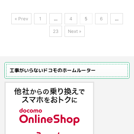
« Prev
1
…
4
5
6
…
23
Next »
工事がいらないドコモのホームルーター