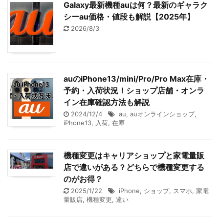
Galaxy最新機種auは何？最新のギャラク
シーau価格・値段も解説【2025年】
2026/8/3
auのiPhone13/mini/Pro/Pro Max在庫・
予約・入荷状況！ショップ店舗・オンラ
イン在庫確認方法も解説
2024/12/4
au
,
auオンラインショップ
,
iPhone13
,
入荷
,
在庫
機種変更はキャリアショップと家電量販
店で違いがある？どちらで機種変更する
のがお得？
2025/1/22
iPhone
,
ショップ
,
スマホ
,
家電
量販店
,
機種変更
,
違い