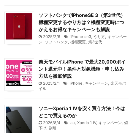
ソフトバンクでiPhoneSE 3（第3世代）
機種変更するやり方は？機種変更時につ
かえるお得なキャンペーンも解説
2025/2/6
iPhone se3
,
やり方
,
キャンペー
ン
,
ソフトバンク
,
機種変更
,
第3世代
楽天モバイルiPhone で最大20,000ポイ
ント還元中！条件と対象機種・申し込み
方法を徹底解説
2025/2/1
iPhone
,
キャンペーン
,
楽天モバ
イル
ソニーXperia 1 IVを安く買う方法！今は
どこで買えるのか
2026/8/4
au
,
Xperia 1 Ⅳ
,
キャンペーン
,
値
下げ
,
割引