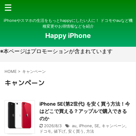
iPhoneやスマホの生活をもっとhappyにしたい人に！ ドコモやauなど機
種変更やお得情報などを紹介
Happy iPhone
※本ページはプロモーションが含まれています
HOME
>
キャンペーン
キャンペーン
iPhone SE(第2世代) を安く買う方法！今
はどこで買える？アップルで購入できる
のか
2026/8/3
au
,
iPhone
,
SE
,
キャンペーン
,
ドコモ
,
値下げ
,
安く買う
,
方法