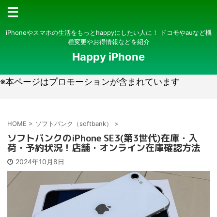
iPhoneやスマホの生活をもっとhappyにしたい人に！ ドコモやauなど機
種変更やお得情報などを紹介
Happy iPhone
※本ページはプロモーションが含まれています
HOME
>
ソフトバンク（softbank）
>
ソフトバンクのiPhone SE3(第3世代)在庫・入
荷・予約状況！店舗・オンライン在庫確認方法
2024年10月8日