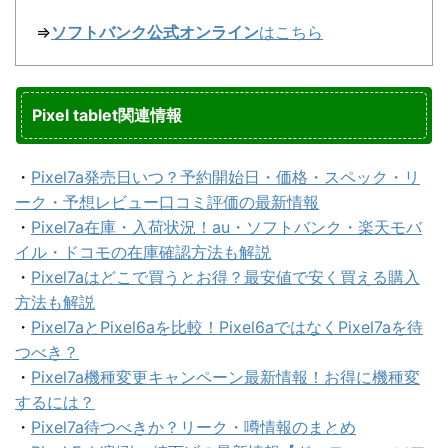
⇒
ソフトバンク公式オンライン
はこちら
Pixel tablet関連情報
・
Pixel7a発売日いつ？予約開始日・価格・スペック・リ
ーク・予想レビュー口コミ評価の最新情報
・
Pixel7a在庫・入荷状況！au・ソフトバンク・楽天モバ
イル・ドコモの在庫確認方法も解説
・
Pixel7aはどこで買うとお得？最安値で安く買える購入
方法も解説
・
Pixel7aとPixel6aを比較！Pixel6aではなくPixel7aを待
つべき？
・
Pixel7a機種変更キャンペーン最新情報！お得に機種変
するには？
・
Pixel7a待つべきか？リーク・噂情報のまとめ