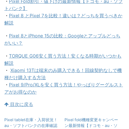
・
Pixel Fold割引・値下げの最新情報【ドコモ・au・ソフ
トバンク】
・
Pixel 8 とPixel 7を比較！違いは？どっちを買うべきか
解説
・
Pixel 8とiPhone 15の比較：Googleとアップルどっち
がいい？
・
TORQUE G06安く買う方法！安くなる時期がいつかも
解説
・
Xiaomi 13Tは端末のみ購入できる！回線契約なしで機
種だけ購入する方法
・
Pixel 9/Pro/XLを安く買う方法！やっぱりグーグルスト
アがお得なのか
目次に戻る
Pixel tablet在庫・入荷状況！
Pixel fold機種変更キャンペー
au・ソフトバンクの在庫確認
ン最新情報【ドコモ・au・ソ