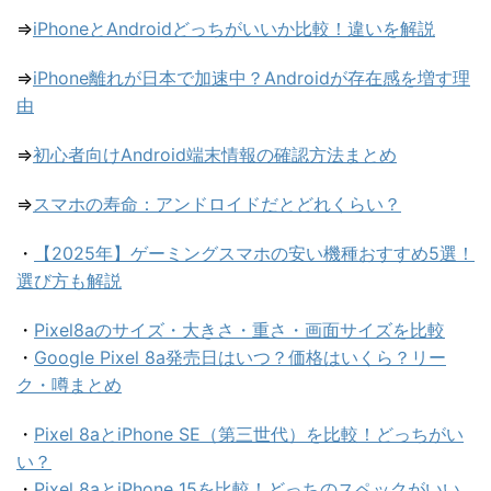
⇒
iPhoneとAndroidどっちがいいか比較！違いを解説
⇒
iPhone離れが日本で加速中？Androidが存在感を増す理
由
⇒
初心者向けAndroid端末情報の確認方法まとめ
⇒
スマホの寿命：アンドロイドだとどれくらい？
・
【2025年】ゲーミングスマホの安い機種おすすめ5選！
選び方も解説
・
Pixel8aのサイズ・大きさ・重さ・画面サイズを比較
・
Google Pixel 8a発売日はいつ？価格はいくら？リー
ク・噂まとめ
・
Pixel 8aとiPhone SE（第三世代）を比較！どっちがい
い？
・
Pixel 8aとiPhone 15を比較！どっちのスペックがいい