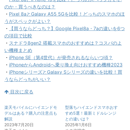
のか・買うべきなのは？
・
Pixel 8aとGalaxy A55 5Gを比較！どっちのスマホのほ
うがスペックがよい？
・
【買うならどっち？】Google Pixel8a・7aの違いを6つ
の項目で比較
・
スナドラ8gen2 搭載スマホのおすすめは？コスパのよ
い機種まとめ
・
iPhone SE（第4世代）が発売されるならいつ頃？
・
iPhoneからAndroidへ乗り換え向けおすすめ機種2023
・
iPhoneシリーズとGalaxy Sシリーズの違いを比較！買
うならどっちがいい？
目次に戻る
楽天モバイルにハイエンドモ
型落ちハイエンドスマホおす
デルはある？購入の注意点も
すめ5選！最新ミドルレンジ
解説
との違いは？
2023年7月20日
2025年1月6日