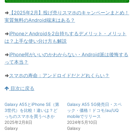
⇒
【2025年2月】投げ売りスマホのキャンペーンまとめ！
実質無料のAndroid端末はある？
⇒
iPhoneとAndroidを2台持ちするデメリット・メリット
は？上手な使い分け方も解説
⇒
iPhone何がいいのかわからない・Android派は後悔する
って本当？
⇒
スマホの寿命：アンドロイドだとどれくらい？
目次に戻る
Galaxy A55とiPhone SE（第
Galaxy A55 5G発売日・スペ
3世代）を比較！違いは？ど
ック・価格！ドコモ/au/UQ
っちのスマホを買うべきか
mobileでリリース
2025年2月8日
2024年5月10日
Galaxy
Galaxy