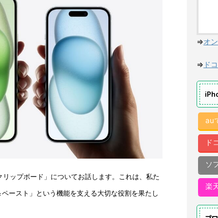
⇒
オン
⇒
ドコ
iP
a
ド
ソ
う「クリップボード」についてお話します。これは、私た
楽
＆ペースト」という機能を支える大切な役割を果たし