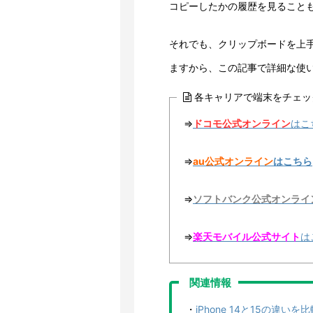
コピーしたかの履歴を見ること
それでも、クリップボードを上
ますから、この記事で詳細な使
各キャリアで端末をチェッ
⇒
ドコモ公式オンライン
はこ
⇒
au公式オンライン
はこちら
⇒
ソフトバンク公式オンライ
⇒
楽天モバイル公式サイト
は
関連情報
・
iPhone 14と15の違いを