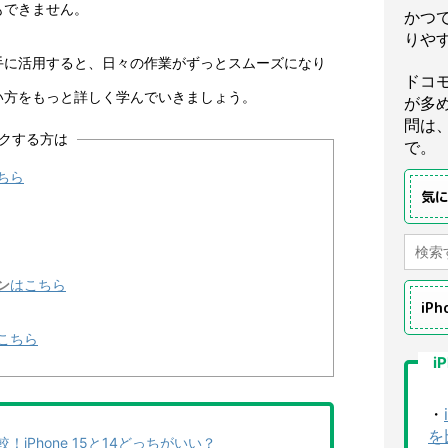
もできません。
かつ
りや
手に活用すると、日々の作業がずっとスムーズになり
ドコ
い方をもっと詳しく学んでいきましょう。
が多
問は
クする方は
で。
ちら
気
ン
はこちら
iP
こちら
i
・
を
比較！iPhone 15と14どっちがいい？