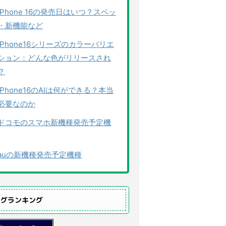
iPhone 16の発売日はいつ？スペッ
・新機能など
iPhone16シリーズのカラーバリエ
ション：どんな色がリリースされ
？
iPhone16のAIは何ができる？本当
必要なのか
ドコモのスマホ新機種発売予定機
auの新機種発売予定機種
ログランキング