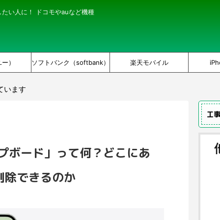
にしたい人に！ ドコモやauなど機種
ユー）
ソフトバンク（softbank）
楽天モバイル
iPh
ています
工
リップボード」って何？どこにあ
削除できるのか