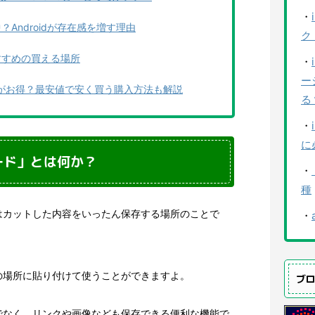
・
中？Androidが存在感を増す理由
ク
おすすめの買える場所
・
ー
買うのがお得？最安値で安く買う購入方法も解説
る
・
に
ボード」とは何か？
・
種
はカットした内容をいったん保存する場所のことで
・
の場所に貼り付けて使うことができますよ。
ブ
でなく、リンクや画像なども保存できる便利な機能で