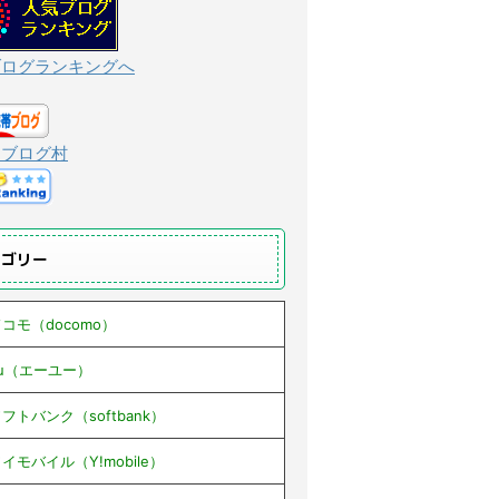
ブログランキングへ
んブログ村
テゴリー
コモ（docomo）
au（エーユー）
フトバンク（softbank）
イモバイル（Y!mobile）