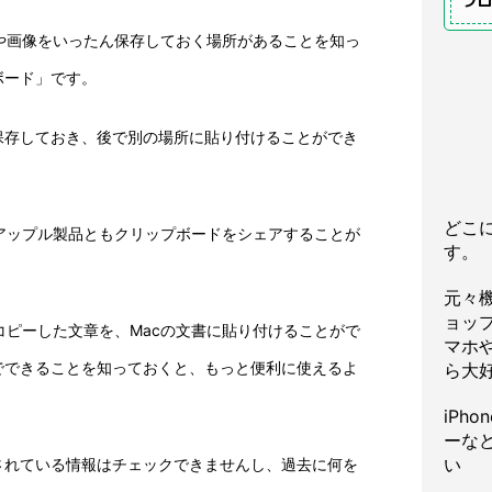
プ
文章や画像をいったん保存しておく場所があることを知っ
ボード」です。
保存しておき、後で別の場所に貼り付けることができ
どこ
他のアップル製品ともクリップボードをシェアすることが
す。
元々
ョッ
でコピーした文章を、Macの文書に貼り付けることがで
マホや
でできることを知っておくと、もっと便利に使えるよ
ら大
iPh
ーな
い
されている情報はチェックできませんし、過去に何を