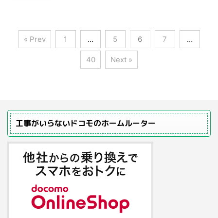
« Prev
1
…
5
6
7
…
40
Next »
工事がいらないドコモのホームルーター