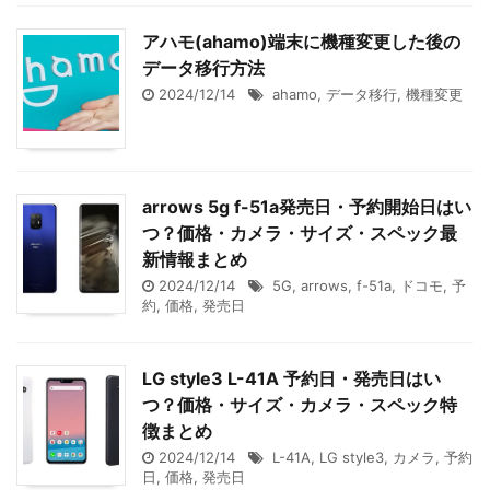
アハモ(ahamo)端末に機種変更した後の
データ移行方法
2024/12/14
ahamo
,
データ移行
,
機種変更
arrows 5g f-51a発売日・予約開始日はい
つ？価格・カメラ・サイズ・スペック最
新情報まとめ
2024/12/14
5G
,
arrows
,
f-51a
,
ドコモ
,
予
約
,
価格
,
発売日
LG style3 L-41A 予約日・発売日はい
つ？価格・サイズ・カメラ・スペック特
徴まとめ
2024/12/14
L-41A
,
LG style3
,
カメラ
,
予約
日
,
価格
,
発売日