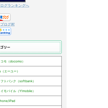
ブログランキングへ
んブログ村
テゴリー
コモ（docomo）
au（エーユー）
フトバンク（softbank）
イモバイル（Y!mobile）
Phone/iPad