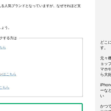
入る人気ブランドとなっていますが、なぜそれほど支
しょう。
クする方は
どこ
す。
ちら
元々
ョッ
マホや
ら大
ン
はこちら
iPh
こちら
ーな
い
かつ