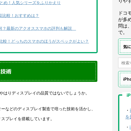
りや
種まとめ！人気シリーズをふりかえり
ドコ
一覧比較！おすすめは？
が多
問は
は何？最新のアクオススマホの評判も解説
で。
e 15を比較！どっちのスマホのほうがスペックがよい？
気
イ技術
iP
、やはりディスプレイの品質ではないでしょうか。
i
ターなどのディスプレイ製造で培った技術を活かし、
・
を
ィスプレイを搭載しています。
・