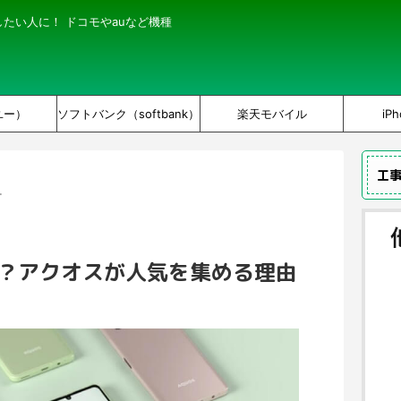
にしたい人に！ ドコモやauなど機種
ユー）
ソフトバンク（softbank）
楽天モバイル
iPh
工
。
気？アクオスが人気を集める理由