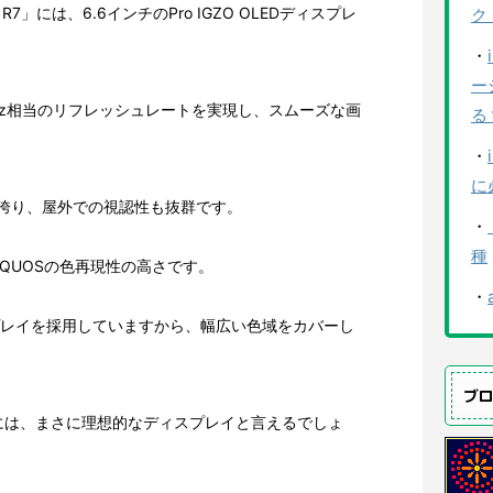
7」には、6.6インチのPro IGZO OLEDディスプレ
ク
・
ー
Hz相当のリフレッシュレートを実現し、スムーズな画
る
・
に
輝度を誇り、屋外での視認性も抜群です。
・
種
QUOSの色再現性の高さです。
・
ィスプレイを採用していますから、幅広い色域をカバーし
ブ
には、まさに理想的なディスプレイと言えるでしょ