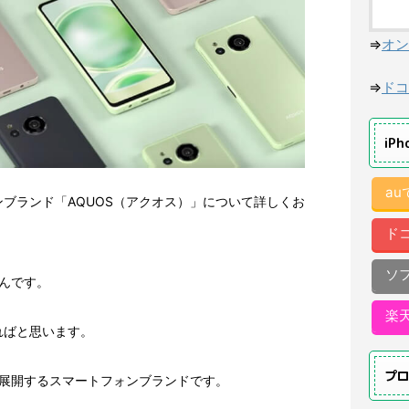
⇒
オン
⇒
ドコ
iP
a
ブランド「AQUOS（アクオス）」について詳しくお
ド
ソ
なんです。
楽
ればと思います。
プ
が展開するスマートフォンブランドです。