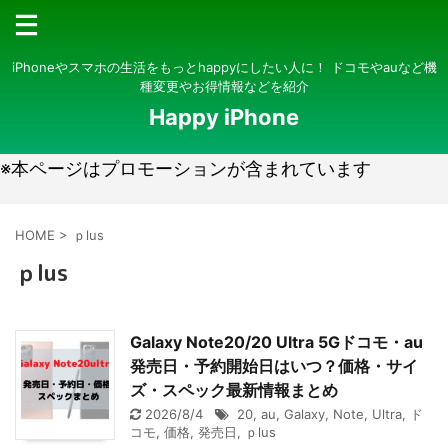
iPhoneやスマホの生活をもっとhappyにしたい人に！ ドコモやauなど機
種変更やお得情報などを紹介
Happy iPhone
※本ページはプロモーションが含まれています
HOME
>
ｐlus
ｐlus
Galaxy Note20/20 Ultra 5Gドコモ・au
発売日・予約開始日はいつ？価格・サイ
ズ・スペック最新情報まとめ
2026/8/4
20
,
au
,
Galaxy
,
Note
,
Ultra
,
ド
コモ
,
価格
,
発売日
,
ｐlus