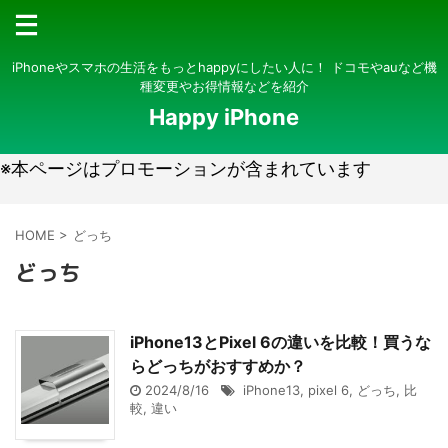
iPhoneやスマホの生活をもっとhappyにしたい人に！ ドコモやauなど機
種変更やお得情報などを紹介
Happy iPhone
※本ページはプロモーションが含まれています
HOME
>
どっち
どっち
iPhone13とPixel 6の違いを比較！買うな
らどっちがおすすめか？
2024/8/16
iPhone13
,
pixel 6
,
どっち
,
比
較
,
違い