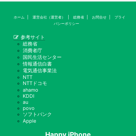
ホーム
運営会社（運営者）
総務省
お問合せ
プライ
バシーポリシー
参考サイト
総務省
消費者庁
国民生活センター
情報通信白書
電気通信事業法
NTT
NTTドコモ
ahamo
KDDI
au
povo
ソフトバンク
Apple
Happy iPhone