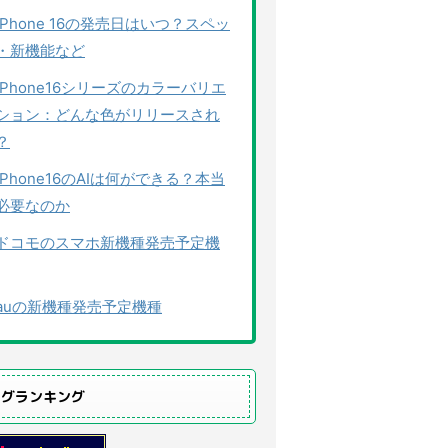
iPhone 16の発売日はいつ？スペッ
・新機能など
iPhone16シリーズのカラーバリエ
ション：どんな色がリリースされ
？
iPhone16のAIは何ができる？本当
必要なのか
ドコモのスマホ新機種発売予定機
auの新機種発売予定機種
ログランキング