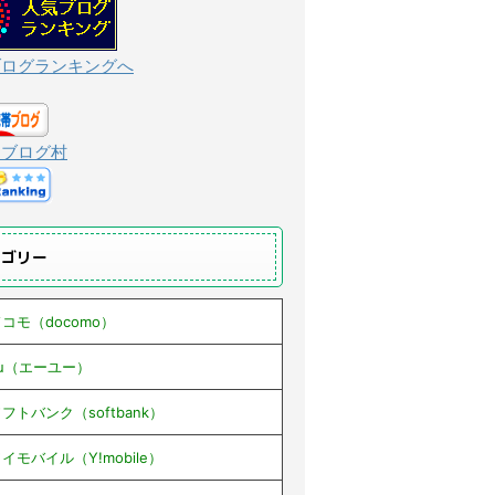
ブログランキングへ
んブログ村
テゴリー
コモ（docomo）
au（エーユー）
フトバンク（softbank）
イモバイル（Y!mobile）