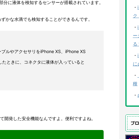
gコネクタ部分に液体を検知するセンサーが搭載されています。
・
ク
わずかな水滴でも検知することができるんです。
・
ー
る
ーブルやアクセサリをiPhone XS、iPhone XS
・
に接続したときに、コネクタに液体が入っていると
に
・
種
・
かけて開発した安全機能なんですよ。便利ですよね。
ブ