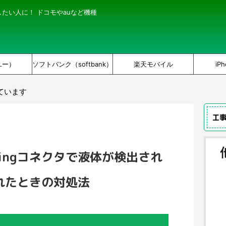
にしたい人に！ ドコモやauなど機種
ユー）
ソフトバンク（softbank）
楽天モバイル
iPh
ています
工
htningコネクタで液体が検出され
れたときの対処法