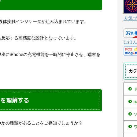
み
人気
極小の液体接触インジケータが組み込まれています。
も反応する高感度な設計となっています。
にほ
座にiPhoneの充電機能を一時的に停止させ、端末を
カ
ド
味を理解する
ソ
つかの種類があることをご存知でしょうか？
ワ