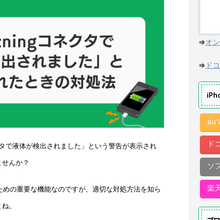
⇒
オン
⇒
ドコ
iP
a
ド
ngコネクタで液体が検出されました」という警告が表示され
ませんか？
ソ
楽
するための重要な機能なのですが、適切な対処方法を知ら
よね。