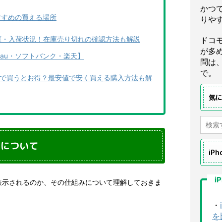
かつ
おすすめの買える場所
りや
ax）在庫・入荷状況！在庫売り切れの確認方法も解説
ドコ
が多
au・ソフトバンク・楽天】
問は
で。
世代)どこで買うとお得？最安値で安く買える購入方法も解
気
みについて
iP
i
表示されるのか、その仕組みについて理解しておきま
・
を