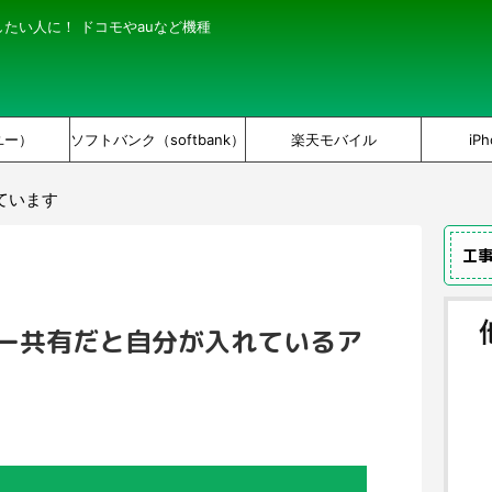
にしたい人に！ ドコモやauなど機種
ユー）
ソフトバンク（softbank）
楽天モバイル
iPh
ています
工
ミリー共有だと自分が入れているア