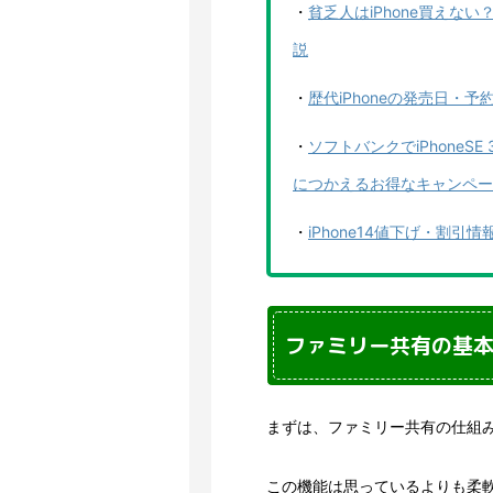
・
貧乏人はiPhone買えな
説
・
歴代iPhoneの発売日・
・
ソフトバンクでiPhone
につかえるお得なキャンペー
・
iPhone14値下げ・割
ファミリー共有の基
まずは、ファミリー共有の仕組
この機能は思っているよりも柔