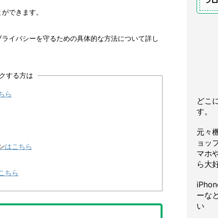
プ
とができます。
プライバシーを守るための具体的な方法について詳し
クする方は
ちら
どこ
す。
元々
ョッ
ン
はこちら
マホや
ら大
こちら
iPh
ーな
い