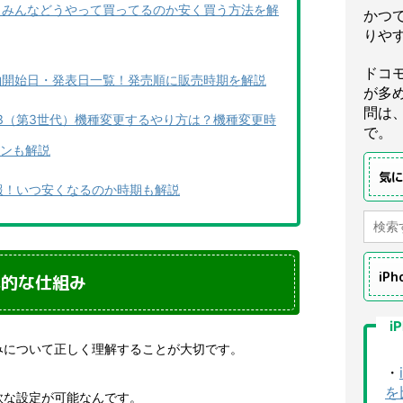
い？みんなどうやって買ってるのか安く買う方法を解
かつ
りや
ドコ
予約開始日・発表日一覧！発売順に販売時期を解説
が多
問は
SE 3（第3世代）機種変更するやり方は？機種変更時
で。
ンも解説
気
引情報！いつ安くなるのか時期も解説
iP
本的な仕組み
i
みについて正しく理解することが大切です。
・
を
軟な設定が可能なんです。