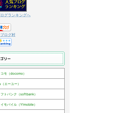
ブログランキングへ
んブログ村
テゴリー
コモ（docomo）
au（エーユー）
フトバンク（softbank）
イモバイル（Y!mobile）