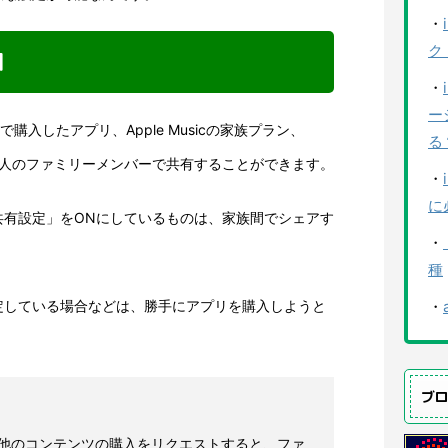
・
ク
囲
・
ー
eで購入したアプリ、Apple Musicの家族プラン、
る
大6人のファミリーメンバーで共有することができます。
・
に
共有設定」をONにしているものは、家族間でシェアす
・
。
種
定している場合などは、勝手にアプリを購入しようと
・
。
ブ
他のコンテンツの購入をリクエストすると、ファ