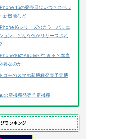
iPhone 16の発売日はいつ？スペッ
・新機能など
iPhone16シリーズのカラーバリエ
ション：どんな色がリリースされ
？
iPhone16のAIは何ができる？本当
必要なのか
ドコモのスマホ新機種発売予定機
auの新機種発売予定機種
ログランキング