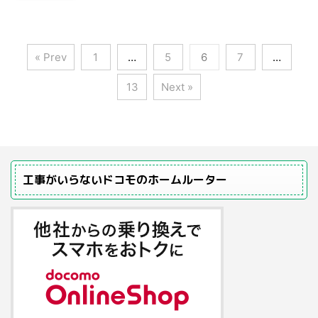
« Prev
1
…
5
6
7
…
13
Next »
工事がいらないドコモのホームルーター