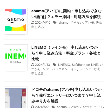
ahamo(アハモ)に契約・申し込みできな
い理由は？エラー原因・対処方法を解説
2024/4/10
ahamo
,
できない
,
アハモ
,
理由
,
申し込み
LINEMO（ラインモ） 申し込みいつか
ら？申し込み方法・料金プラン・各社と
比較
2024/1/13
LINEMO
,
SoftBank on LINE
,
い
つから
,
ソフトバンクオンライン
,
ラインモ
,
方法
,
申し込み
ドコモのahamo(アハモ)申し込みいつか
ら？先行エントリーはいつまで？申し込
みやり方を解説
2024/5/7
ahamo
,
いつから
,
いつまで
,
アハ