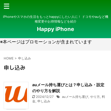
iPhoneやスマホの生活をもっとhappyにしたい人に！ ドコモやauなど機
種変更やお得情報などを紹介
Happy iPhone
※本ページはプロモーションが含まれています
HOME
>
申し込み
申し込み
auメール持ち運びとは？申し込み・設定
のやり方を解説
2024/12/27
auメール持ち運び
,
やり方
,
料
金
,
申し込み