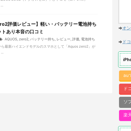
..
 zero2評価レビュー】軽い・バッテリー電池持ち
⇒
オン
ットあり本音の口コミ
AQUOS
,
zero2
,
バッテリー持ち
,
レビュー
,
評価
,
電池持ち
⇒
ドコ
から最新ハイエンドモデルのスマホとして「Aquos zero2」が
..
iP
a
ド
ソ
楽