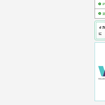
i
ｄカ
に