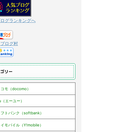
ブログランキングへ
んブログ村
テゴリー
コモ（docomo）
au（エーユー）
フトバンク（softbank）
イモバイル（Y!mobile）