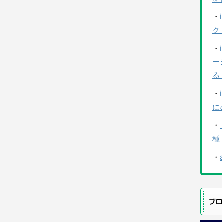
・
ク
・
ー
る
・
に
・
種
・
ブ