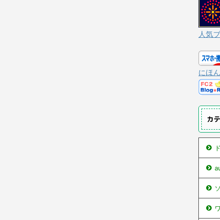
人気
にほ
カ
ド
ソ
ワ