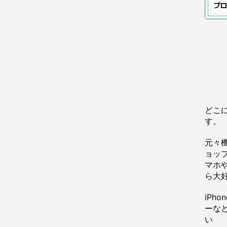
プ
どこ
す。
元々
ョッ
マホや
ら大
iPh
ーな
い