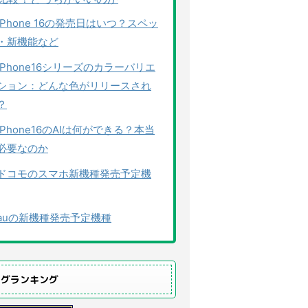
iPhone 16の発売日はいつ？スペッ
・新機能など
iPhone16シリーズのカラーバリエ
ション：どんな色がリリースされ
？
iPhone16のAIは何ができる？本当
必要なのか
ドコモのスマホ新機種発売予定機
auの新機種発売予定機種
ログランキング