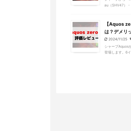
au（SHV47）・ .
【Aquos
は？デメリ
2024/11/25
シャープAquos
登場します。6イ .