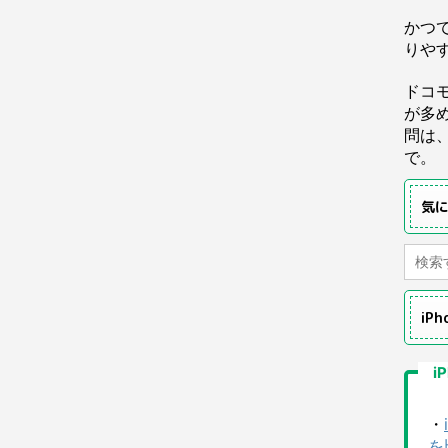
かつ
りや
ドコ
が多
問は
で。
気
iP
i
・
を