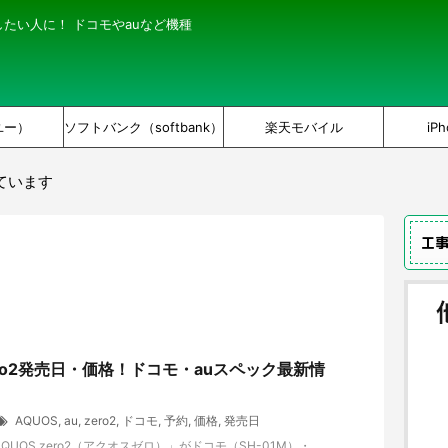
にしたい人に！ ドコモやauなど機種
ユー）
ソフトバンク（softbank）
楽天モバイル
iPh
ています
工
zero2発売日・価格！ドコモ・auスペック最新情
AQUOS
,
au
,
zero2
,
ドコモ
,
予約
,
価格
,
発売日
UOS zero2（アクオスゼロ）」がドコモ（SH-01M）・