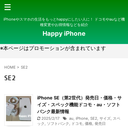
iPhoneやスマホの生活をもっとhappyにしたい人に！ ドコモやauなど機
種変更やお得情報などを紹介
Happy iPhone
※本ページはプロモーションが含まれています
HOME
>
SE2
SE2
iPhone SE（第2世代）発売日・価格・サ
イズ・スペック機能ドコモ・au・ソフト
バンク最新情報
2025/2/17
au
,
iPhone
,
SE2
,
サイズ
,
スペ
ック
,
ソフトバンク
,
ドコモ
,
価格
,
発売日