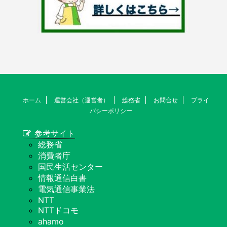
ホーム
運営会社（運営者）
総務省
お問合せ
プライ
バシーポリシー
参考サイト
総務省
消費者庁
国民生活センター
情報通信白書
電気通信事業法
NTT
NTTドコモ
ahamo