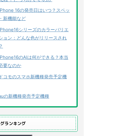
iPhone 16の発売日はいつ？スペッ
・新機能など
iPhone16シリーズのカラーバリエ
ション：どんな色がリリースされ
？
iPhone16のAIは何ができる？本当
必要なのか
ドコモのスマホ新機種発売予定機
auの新機種発売予定機種
ログランキング