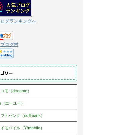
ブログランキングへ
んブログ村
テゴリー
コモ（docomo）
au（エーユー）
フトバンク（softbank）
イモバイル（Y!mobile）