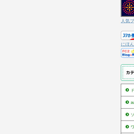
人気
にほ
カ
ド
ソ
ワ