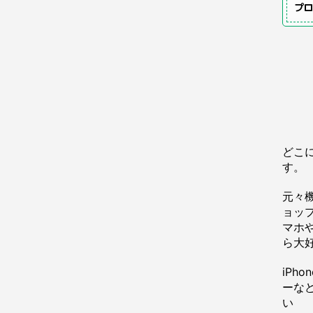
プ
どこ
す。
元々
ョッ
マホや
ら大
iPh
ーな
い