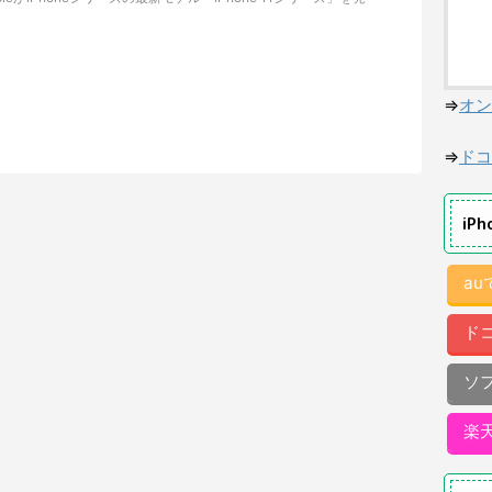
⇒
オン
⇒
ドコ
iP
a
ド
ソ
楽