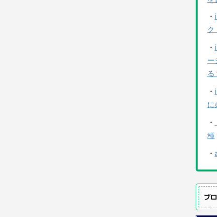
・
ク
・
ー
る
・
に
・
種
・
ブ