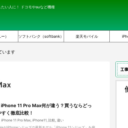
にしたい人に！ ドコモやauなど機種
ユー）
ソフトバンク（softbank）
楽天モバイル
iPh
ています
工
Max
1 とiPhone 11 Pro Max何が違う？買うならどっ
やすく徹底比較！
iPhone 11 Pro Max
,
iPhone11
,
比較
,
違い
pleがiPhoneシリーズの最新モデル「iPhone 11シリーズ」を発