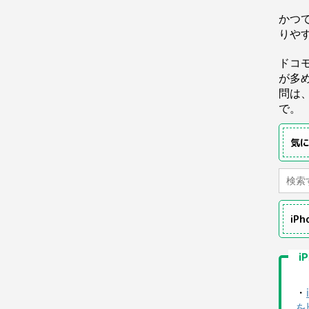
かつ
りや
ドコ
が多
問は
で。
気
iP
i
・
を