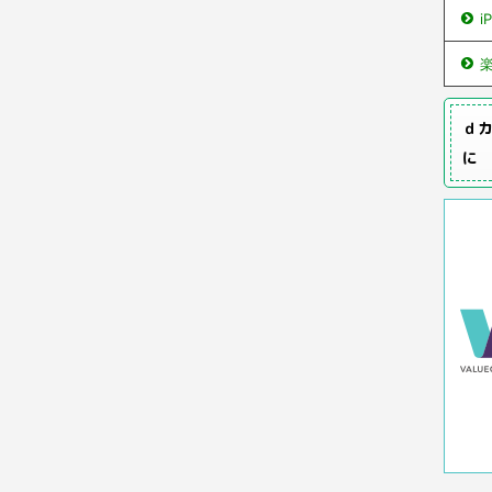
i
ｄカ
に