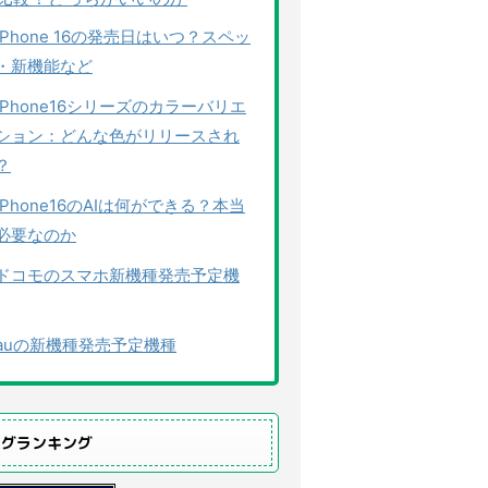
iPhone 16の発売日はいつ？スペッ
・新機能など
iPhone16シリーズのカラーバリエ
ション：どんな色がリリースされ
？
iPhone16のAIは何ができる？本当
必要なのか
ドコモのスマホ新機種発売予定機
auの新機種発売予定機種
ログランキング