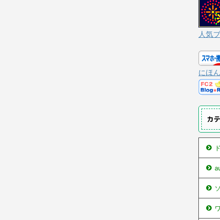
人気
にほ
カ
ド
ソ
ワ