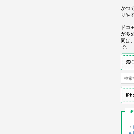
かつ
りや
ドコ
が多
問は
で。
気
iP
i
・
を