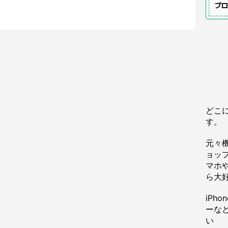
プ
どこ
す。
元々
ョッ
マホや
ら大
iPh
ーな
い