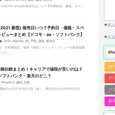
se6・AQUOS sense6s発売日はいつ？予約開始日・価格・スペッ
⇒
オン
6(2021 新型) 発売日いつ？予約日・価格・スペ
レビューまとめ【ドコモ・au・ソフトバンク】
⇒
ドコ
2021
,
AQUOS
,
R6
,
予約
,
値段
,
発売日
発売日・予約開始日・価格（値段）スペック・レビューの最新情報
iP
た。 ...
a
 13価格比較まとめ！キャリアで値段が安いのはド
・ソフトバンク・楽天のどこ？
ド
iPhone13
,
値段
,
比較
予約開始日が2021年9月17日（金）、発売日は2021年9月24日
ソ
.
楽