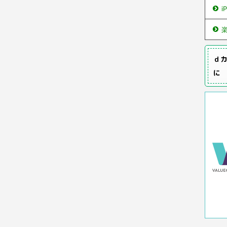
i
ｄカ
に