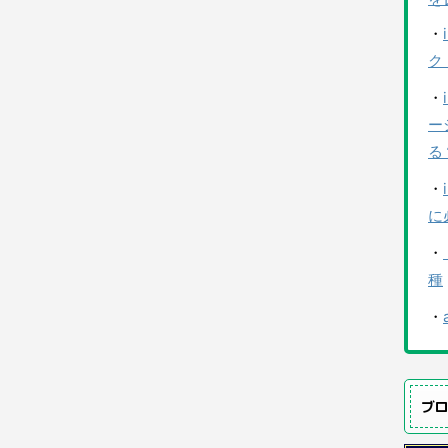
・
ク
・
ー
る
・
に
・
種
・
ブ