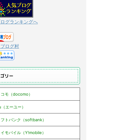
ブログランキングへ
んブログ村
テゴリー
コモ（docomo）
au（エーユー）
フトバンク（softbank）
イモバイル（Y!mobile）