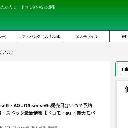
にしたい人に！ ドコモやauなど機種
ユー）
ソフトバンク（softbank）
楽天モバイル
iPh
ています
工
ense6・AQUOS sense6s発売日はいつ？予約
・スペック最新情報【ドコモ・au ・楽天モバ
AQUOS sense6
,
価格
,
値段
,
発売日