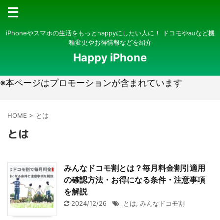
iPhoneやスマホの生活をもっとhappyにしたい人に！ ドコモやauなど機
種変更やお得情報などを紹介
Happy iPhone
※本ページはプロモーションが含まれています
HOME
>
とは
とは
みんなドコモ割とは？毎月料金割引適用
の確認方法・お得になる条件・注意事項
を解説
2024/12/26
とは
,
みんなドコモ割