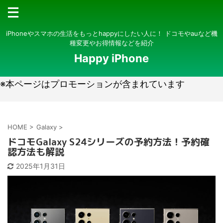
iPhoneやスマホの生活をもっとhappyにしたい人に！ ドコモやauなど機
種変更やお得情報などを紹介
Happy iPhone
※本ページはプロモーションが含まれています
HOME
>
Galaxy
>
ドコモGalaxy S24シリーズの予約方法！予約確
認方法も解説
2025年1月31日