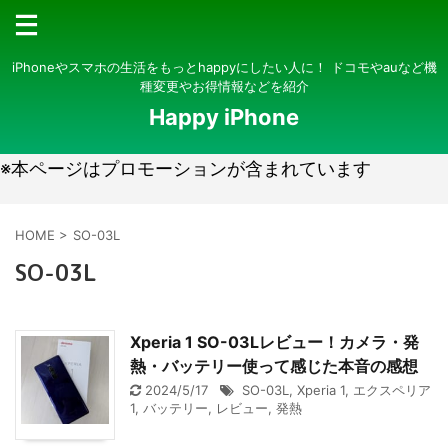
iPhoneやスマホの生活をもっとhappyにしたい人に！ ドコモやauなど機
種変更やお得情報などを紹介
Happy iPhone
※本ページはプロモーションが含まれています
HOME
>
SO-03L
SO-03L
Xperia 1 SO-03Lレビュー！カメラ・発
熱・バッテリー使って感じた本音の感想
2024/5/17
SO-03L
,
Xperia 1
,
エクスペリア
1
,
バッテリー
,
レビュー
,
発熱