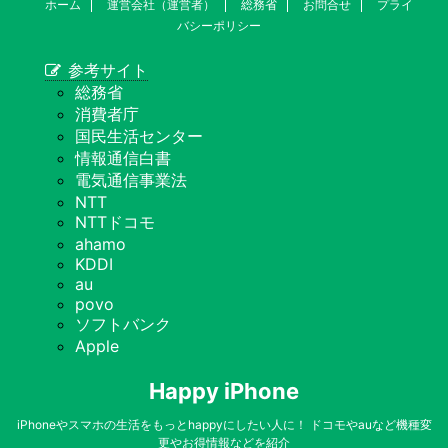
ホーム
運営会社（運営者）
総務省
お問合せ
プライ
バシーポリシー
参考サイト
総務省
消費者庁
国民生活センター
情報通信白書
電気通信事業法
NTT
NTTドコモ
ahamo
KDDI
au
povo
ソフトバンク
Apple
Happy iPhone
iPhoneやスマホの生活をもっとhappyにしたい人に！ ドコモやauなど機種変
更やお得情報などを紹介