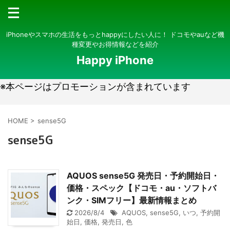
iPhoneやスマホの生活をもっとhappyにしたい人に！ ドコモやauなど機
種変更やお得情報などを紹介
Happy iPhone
※本ページはプロモーションが含まれています
HOME
>
sense5G
sense5G
AQUOS sense5G 発売日・予約開始日・
価格・スペック【ドコモ・au・ソフトバ
ンク・SIMフリー】最新情報まとめ
2026/8/4
AQUOS
,
sense5G
,
いつ
,
予約開
始日
,
価格
,
発売日
,
色