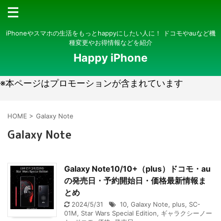
iPhoneやスマホの生活をもっとhappyにしたい人に！ ドコモやauなど機
種変更やお得情報などを紹介
Happy iPhone
※本ページはプロモーションが含まれています
HOME
>
Galaxy Note
Galaxy Note
Galaxy Note10/10+（plus）ドコモ・au
の発売日・予約開始日・価格最新情報ま
とめ
2024/5/31
10
,
Galaxy Note
,
plus
,
SC-
01M
,
Star Wars Special Edition
,
ギャラクシーノー