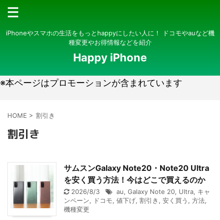
iPhoneやスマホの生活をもっとhappyにしたい人に！ ドコモやauなど機
種変更やお得情報などを紹介
Happy iPhone
※本ページはプロモーションが含まれています
HOME
>
割引き
割引き
サムスンGalaxy Note20・Note20 Ultra
を安く買う方法！今はどこで買えるのか
2026/8/3
au
,
Galaxy Note 20
,
Ultra
,
キャ
ンペーン
,
ドコモ
,
値下げ
,
割引き
,
安く買う
,
方法
,
機種変更