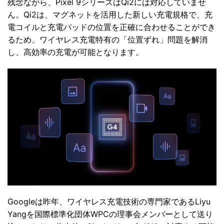
残念ながら、Pixel 9シリーズはQi2には対応していませ
ん。Qi2は、マグネットを活用した新しい充電規格で、充
電コイルと充電パッドの位置を正確に合わせることができ
るため、ワイヤレス充電特有の「位置ずれ」問題を解消
し、高効率の充電が可能となります。
Googleは昨年、ワイヤレス充電技術の専門家であるLiyu
Yangを国際標準化団体WPCの理事会メンバーとして送り