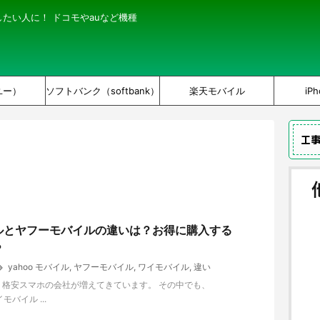
にしたい人に！ ドコモやauなど機種
ユー）
ソフトバンク（softbank）
楽天モバイル
iPh
工
ルとヤフーモバイルの違いは？お得に購入する
？
yahoo モバイル
,
ヤフーモバイル
,
ワイモバイル
,
違い
・格安スマホの会社が増えてきています。 その中でも、
イモバイル ...