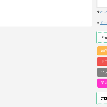
⇒
オン
⇒
ドコ
iP
a
ド
ソ
楽
プ