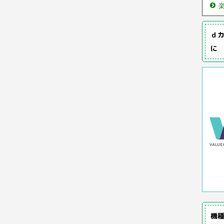
ｄカ
に
機種