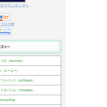
ブログランキングへ
んブログ村
テゴリー
コモ（docomo）
au（エーユー）
フトバンク（softbank）
イモバイル（Y!mobile）
Phone/iPad