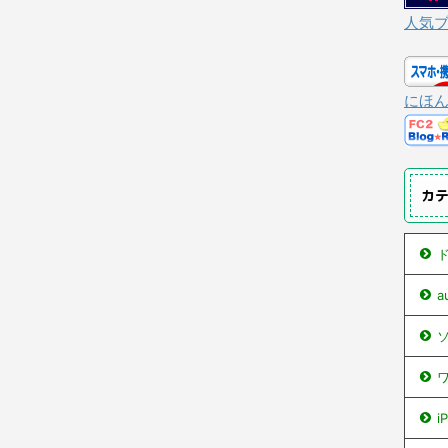
人気
にほ
カ
ド
ソ
ワ
i