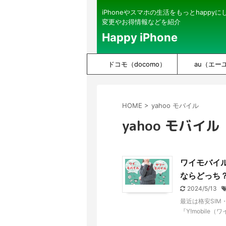
iPhoneやスマホの生活をもっとhappy
変更やお得情報などを紹介
Happy iPhone
ドコモ（docomo）
au（エー
HOME
>
yahoo モバイル
yahoo モバイル
ワイモバイ
ならどっち
2024/5/13
最近は格安SIM
『Y!mobile（ワ