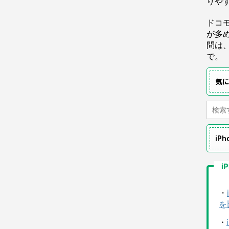
りや
ドコ
が多
問は
で。
気
iP
i
・
を
・