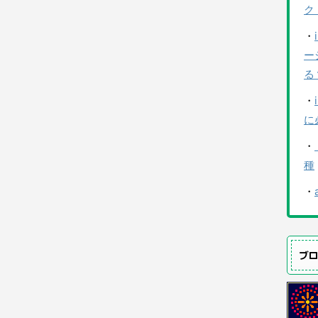
ク
・
ー
る
・
に
・
種
・
ブ