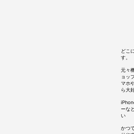
どこ
す。
元々
ョッ
マホや
ら大
iPh
ーな
い
かつ